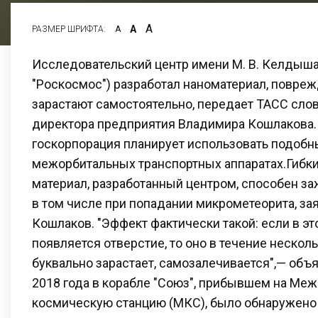
А
А
РАЗМЕР ШРИФТА:
А
Исследовательский центр имени М. В. Келдыша
"Роскосмос") разработал наноматериал, повре
зарастают самостоятельно, передает ТАСС слов
директора предприятия Владимира Кошлакова. 
госкорпорация планирует использовать подобн
межорбитальных транспортных аппаратах.Гибк
материал, разработанный центром, способен з
в том числе при попадании микрометеорита, за
Кошлаков. "Эффект фактически такой: если в э
появляется отверстие, то оно в течение нескол
буквально зарастает, самозалечивается",— объя
2018 года в корабле "Союз", прибывшем на Ме
космическую станцию (МКС), было обнаружено 