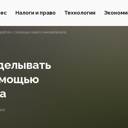
нес
Налоги и право
Технологии
Экономи
кораблях с помощью нового наноматериала
аделывать
помощью
а
ние