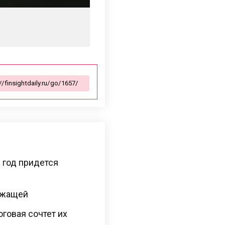
 год придется
ежащей
оговая сочтет их