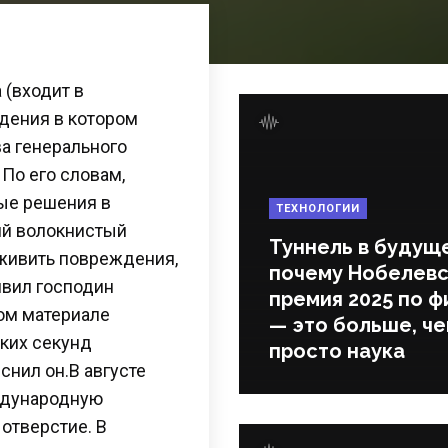
 (входит в
ждения в котором
а генерального
По его словам,
ые решения в
ТЕХНОЛОГИИ
ий волокнистый
Туннель в будущ
аживить повреждения,
почему Нобелевс
явил господин
премия 2025 по ф
том материале
— это больше, ч
ьких секунд
просто наука
снил он.В августе
ждународную
отверстие. В