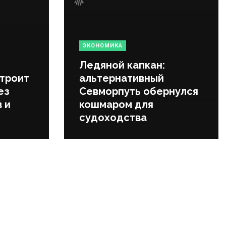
ЭКОНОМИКА
Ледяной капкан:
строит
альтернативный
ез
Севморпуть обернулся
 и
кошмаром для
судоходства