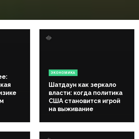
ЭКОНОМИКА
ее:
кая
Шатдаун как зеркало
изике
власти: когда политика
ем
США становится игрой
на выживание