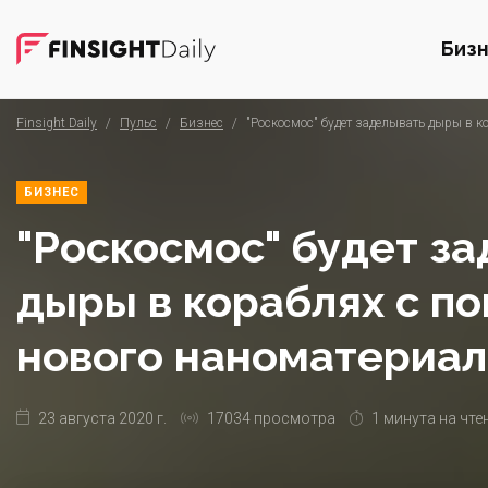
Биз
Finsight Daily
/
Пульс
/
Бизнес
/
"Роскосмос" будет заделывать дыры в 
БИЗНЕС
"Роскосмос" будет з
дыры в кораблях с 
нового наноматериал
23 августа 2020 г.
17034 просмотра
1 минута на чте