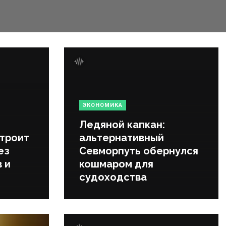
ЭКОНОМИКА
Ледяной капкан:
строит
альтернативный
ез
Севморпуть обернулся
 и
кошмаром для
судоходства