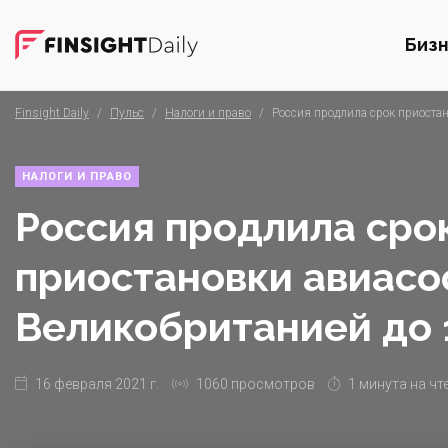
Биз
Finsight Daily
/
Пульс
/
Налоги и право
/
Россия продлила срок приоста
НАЛОГИ И ПРАВО
Россия продлила сро
приостановки авиасо
Великобританией до 
16 февраля 2021 г.
1060 просмотров
1 минута на чт