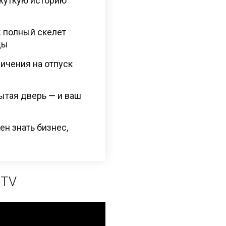
 жуткую историю
: полный скелет
ды
ичения на отпуск
ытая дверь — и ваш
н знать бизнес,
 TV