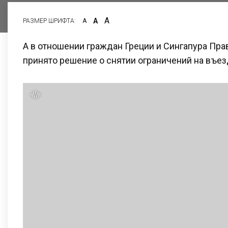
А
А
РАЗМЕР ШРИФТА:
А
А в отношении граждан Греции и Сингапура Пр
принято решение о снятии ограничений на въез