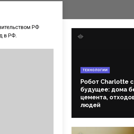
авительством РФ
д в РФ.
ТЕХНОЛОГИИ
Робот Charlotte 
будущее: дома б
цемента, отходов
людей