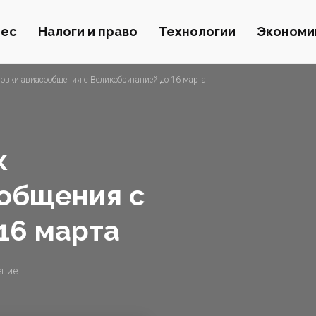
нес
Налоги и право
Технологии
Экономи
новки авиасообщения с Великобританией до 16 марта
к
общения с
16 марта
ение