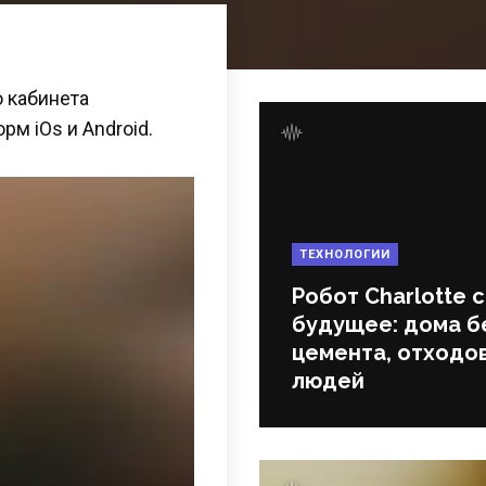
 кабинета
м iOs и Android.
ТЕХНОЛОГИИ
Робот Charlotte 
будущее: дома б
цемента, отходов
людей