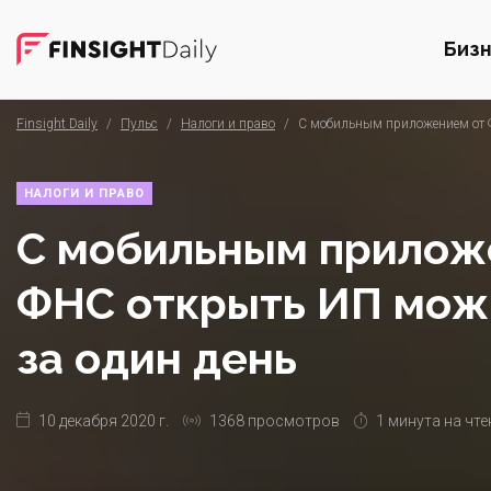
Биз
Finsight Daily
/
Пульс
/
Налоги и право
/
С мобильным приложением от Ф
НАЛОГИ И ПРАВО
С мобильным прилож
ФНС открыть ИП мож
за один день
10 декабря 2020 г.
1368 просмотров
1 минута на чте