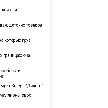
мощи при
даж детских товаров
за которых груз
х границах: она
пособности
ии
армритейлера "Диалог"
 миллионы евро