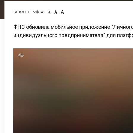
А
А
РАЗМЕР ШРИФТА:
А
ФНС обновила мобильное приложение "Личного
индивидуального предпринимателя" для платфор