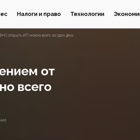
нес
Налоги и право
Технологии
Экономи
НС открыть ИП можно всего за один день
ением от
но всего
ние