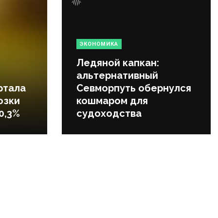
ЭКОНОМИКА
Ледяной капкан:
альтернативный
ртала
Севморпуть обернулся
озки
кошмаром для
0,3%
судоходства