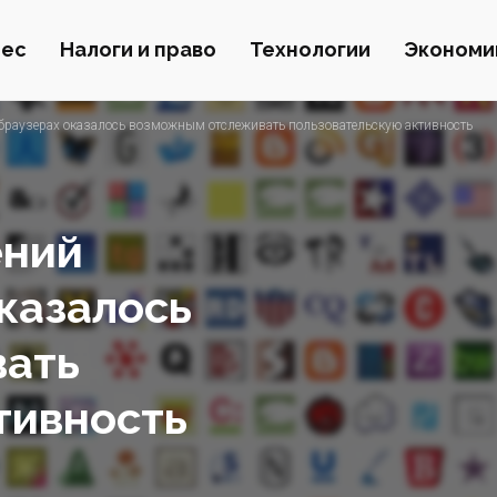
нес
Налоги и право
Технологии
Экономи
браузерах оказалось возможным отслеживать пользовательскую активность
ений
оказалось
ать
тивность