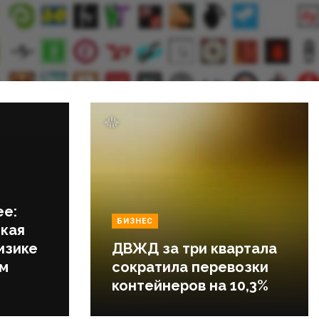
ее:
БИЗНЕС
кая
изике
ДВЖД за три квартала
ем
сократила перевозки
контейнеров на 10,3%