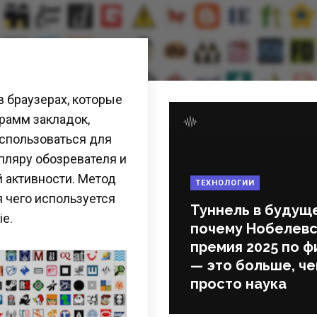
в браузерах, которые
рамм закладок,
использоваться для
пляру обозревателя и
 активности. Метод
ТЕХНОЛОГИИ
я чего используется
Туннель в будущ
e.
почему Нобелевс
премия 2025 по ф
— это больше, ч
просто наука