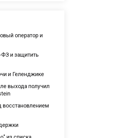
овый оператор и
7-ФЗ и защитить
очи и Геленджике
сле выхода получил
tein
ад восстановлением
держки
о" из списка