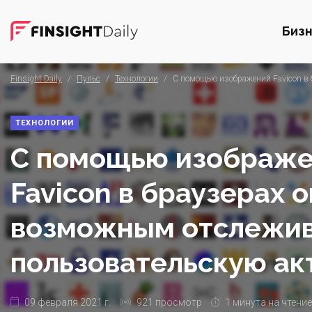
Биз
Finsight Daily
/
Пульс
/
Технологии
/
С помощью изображений Favicon в 
ТЕХНОЛОГИИ
С помощью изображ
Favicon в браузерах 
возможным отслежив
пользовательскую ак
09 февраля 2021 г.
921 просмотр
1 минута на чтение