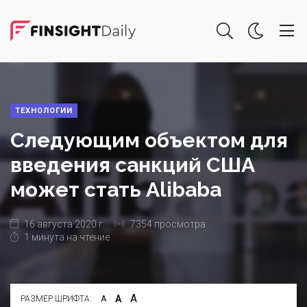
ТЕХНОЛОГИИ
Следующим объектом для
введения санкций США
может стать Alibaba
16 августа 2020 г.
7354 просмотра
1 минута на чтение
А
А
РАЗМЕР ШРИФТА:
А