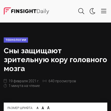
ТЕХНОЛОГИИ
Сны защищают
зрительную кору головного
мозга
19 февраля 2021 г.
640 просмотров
1 минута на чтение
А
А
РАЗМЕР ШРИФТА:
А