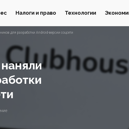
нес
Налоги и право
Технологии
Экономи
ников для разработки Android-версии соцсети
 наняли
работки
ети
ение