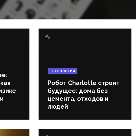
ТЕХНОЛОГИИ
ее:
кая
Робот Charlotte строит
изике
будущее: дома без
ем
цемента, отходов и
людей