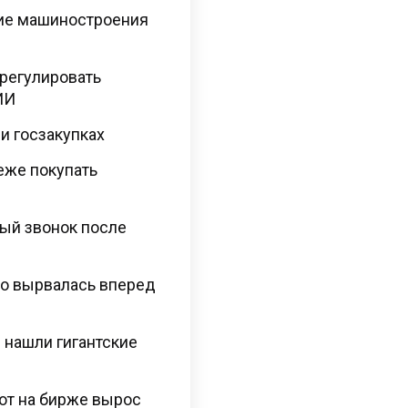
тие машиностроения
регулировать
ИИ
и госзакупках
еже покупать
ый звонок после
но вырвалась вперед
 нашли гигантские
рот на бирже вырос