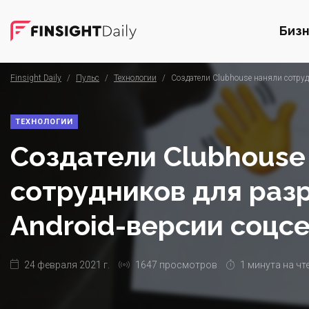
Биз
Finsight Daily
/
Пульс
/
Технологии
/
Создатели Clubhouse наняли сотруд
ТЕХНОЛОГИИ
Создатели Clubhouse
сотрудников для раз
Android-версии соцс
24 февраля 2021 г.
1647 просмотров
1 минута на чт