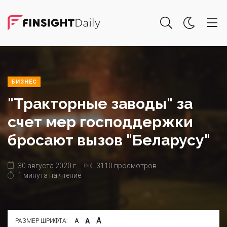
БИЗНЕС
"Тракторные заводы" за
счет мер господдержки
бросают вызов "Беларусу"
30 августа 2020 г.
3110 просмотров
1 минута на чтение
А
А
РАЗМЕР ШРИФТА:
А