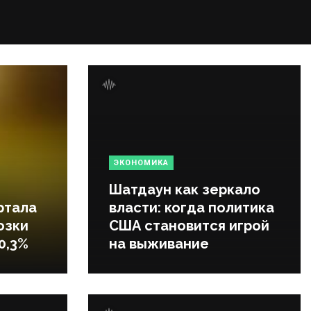
ЭКОНОМИКА
Шатдаун как зеркало
ртала
власти: когда политика
озки
США становится игрой
0,3%
на выживание