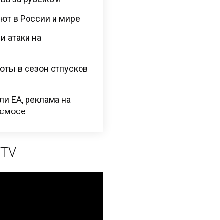
ают в России и мире
и атаки на
юты в сезон отпусков
ли EA, реклама на
космосе
 TV