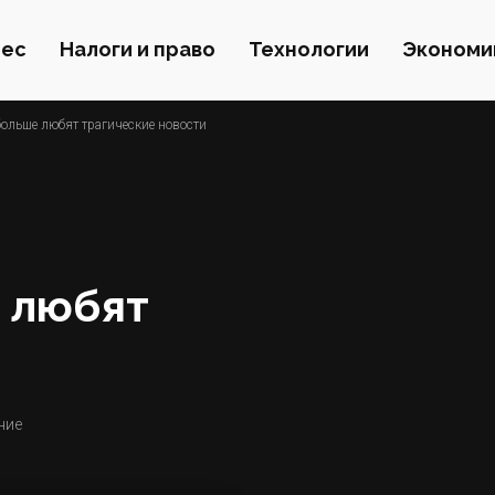
нес
Налоги и право
Технологии
Экономи
 больше любят трагические новости
 любят
ние