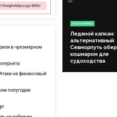
ЭКОНОМИКА
Ледяной капкан:
альтернативный
зрили в чрезмерном
Севморпуть обер
кошмаром для
судоходства
интернета
 Атаки на финансовый
вом полугодии
рт
увь за рубежом