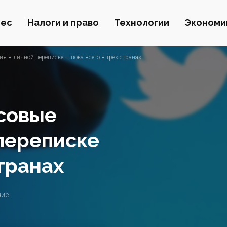
нес
Налоги и право
Технологии
Экономи
ия в личной переписке — пока всего в трёх странах
осовые
переписке
странах
ние