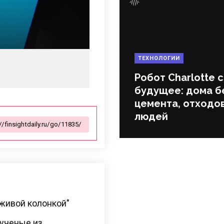
ТЕХНОЛОГИИ
Робот Charlotte 
будущее: дома б
цемента, отходов
людей
"живой колонкой"
 ученые из