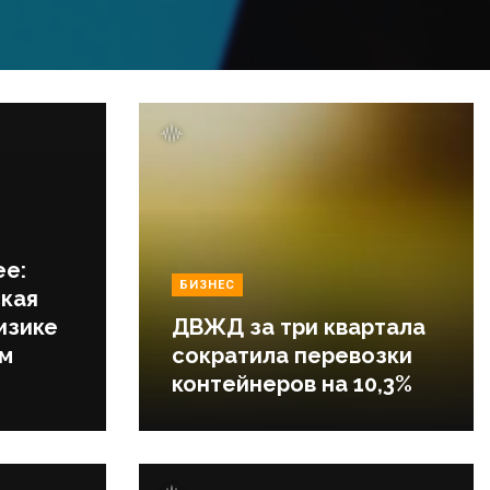
ее:
БИЗНЕС
кая
изике
ДВЖД за три квартала
ем
сократила перевозки
контейнеров на 10,3%