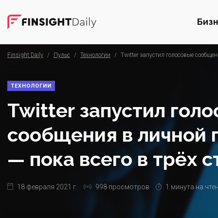
Биз
Finsight Daily
/
Пульс
/
Технологии
/
Twitter запустил голосовые сообщен
ТЕХНОЛОГИИ
Twitter запустил гол
сообщения в личной 
— пока всего в трёх 
18 февраля 2021 г.
998 просмотров
1 минута на чте