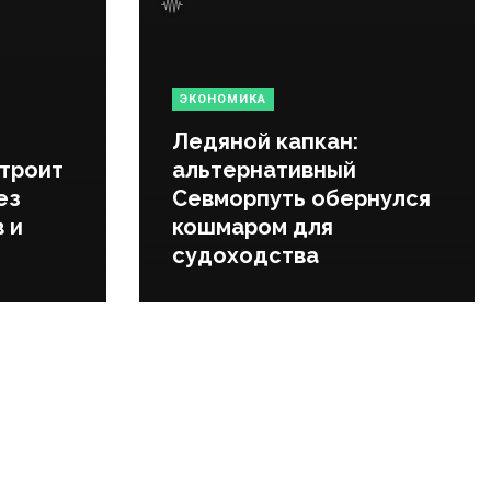
ЭКОНОМИКА
Ледяной капкан:
строит
альтернативный
ез
Севморпуть обернулся
 и
кошмаром для
судоходства