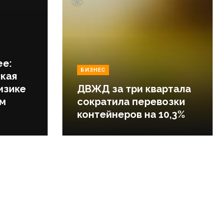
ее:
БИЗНЕС
кая
изике
ДВЖД за три квартала
ем
сократила перевозки
контейнеров на 10,3%