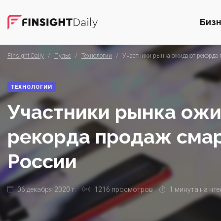
Биз
Finsight Daily
/
Пульс
/
Технологии
/
Участники рынка ожидают рекорда 
ТЕХНОЛОГИИ
Участники рынка ож
рекорда продаж сма
России
06 декабря 2020 г.
1216 просмотров
1 минута на чте