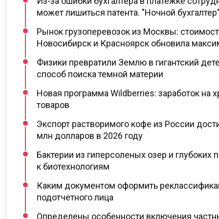
Из-за ошибки бухгалтера в платежке сотруд
может лишиться патента. "Ночной бухгалтер
Рынок грузоперевозок из Москвы: стоимост
Новосибирск и Красноярск обновила макс
Физики превратили Землю в гигантский дет
способ поиска темной материи
Новая программа Wildberries: заработок на 
товаров
Экспорт растворимого кофе из России дост
млн долларов в 2026 году
Бактерии из гиперсоленых озер и глубоких
к биотехнологиям
Каким документом оформить реклассифик
подотчетного лица
Определены особенности включения частн