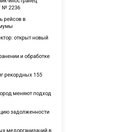
ник-иностранец
" № 2236
ь рейсов в
имумы
ектор: открыт новый
хранении и обработке
иг рекордных 155
 пород меняют подход
ацию задолженности
ых медорганизаций в