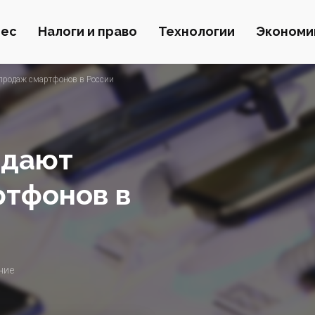
нес
Налоги и право
Технологии
Экономи
продаж смартфонов в России
идают
ртфонов в
ние