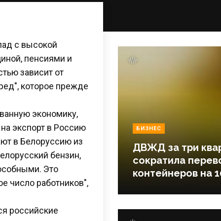
лад с высокой
иной, пенсиями и
остью зависит от
ред", которое прежде
ванную экономику,
на экспорт в Россию
БИЗНЕС
ют в Белоруссию из
ДВЖД за три ква
елорусский бензин,
сократила перев
особными. Это
контейнеров на 1
е число работников",
тся российские