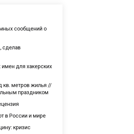
имных сообщений о
, сделав
 имен для хакерских
д кв. метров жилья //
альным праздником
Рецензия
ют в России и мире
щину: кризис