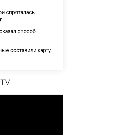
ри спряталась
т
сказал способ
ные составили карту
 TV