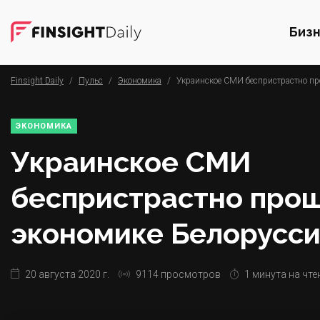
Биз
Finsight Daily
/
Пульс
/
Экономика
/
Украинское СМИ беспристрастно пр
ЭКОНОМИКА
Украинское СМИ
беспристрастно прош
экономике Белорусс
20 августа 2020 г.
9114 просмотров
1 минута на чте