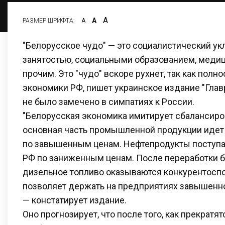
А
А
РАЗМЕР ШРИФТА:
А
"Белорусское чудо" — это социалистический ук
занятостью, социальными образованием, медиц
прочим. Это "чудо" вскоре рухнет, так как полн
экономики РФ, пишет украинское издание "Глав
не было замечено в симпатиях к России.
"Белорусская экономика имитирует сбалансиро
основная часть промышленной продукции идет 
по завышенным ценам. Нефтепродукты поступа
РФ по заниженным ценам. После переработки б
дизельное топливо оказываются конкурентосп
позволяет держать на предприятиях завышенно
— констатирует издание.
Оно прогнозирует, что после того, как прекратя