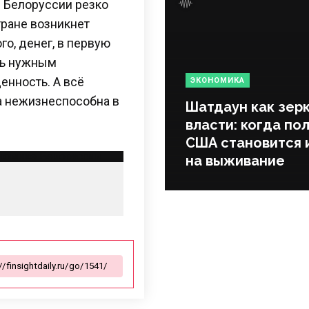
в Белоруссии резко
ране возникнет
о, денег, в первую
нь нужным
енность. А всё
ЭКОНОМИКА
а нежизнеспособна в
Шатдаун как зер
власти: когда по
США становится 
на выживание