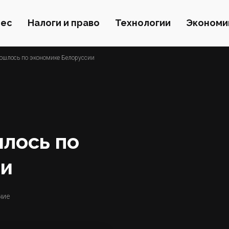
нес
Налоги и право
Технологии
Экономи
ошлось по экономике Белоруссии
лось по
ии
ние