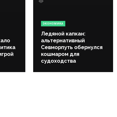
ЭКОНОМИКА
Ледяной капкан:
кало
альтернативный
литика
Севморпуть обернулся
игрой
кошмаром для
судоходства