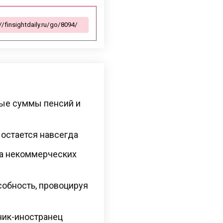
вые суммы пенсий и
остается навсегда
та некоммерческих
обность, провоцируя
ник-иностранец