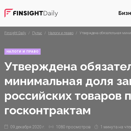
Биз
Finsight Daily
/
Пульс
/
Налоги и право
/
Утверждена обязательная мини
НАЛОГИ И ПРАВО
Утверждена обязате
минимальная доля за
российских товаров 
госконтрактам
09 декабря 2020 г.
1080 просмотров
1 минута на чте