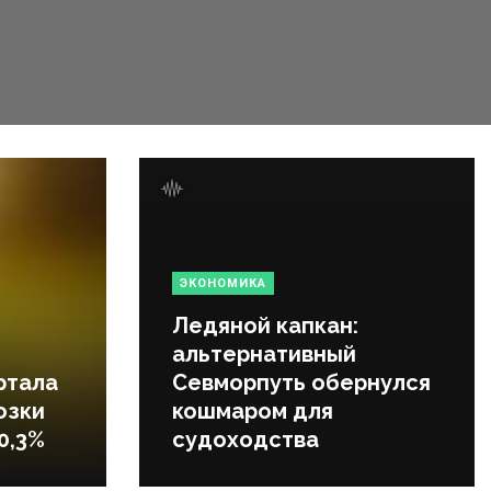
ЭКОНОМИКА
Ледяной капкан:
альтернативный
ртала
Севморпуть обернулся
озки
кошмаром для
0,3%
судоходства