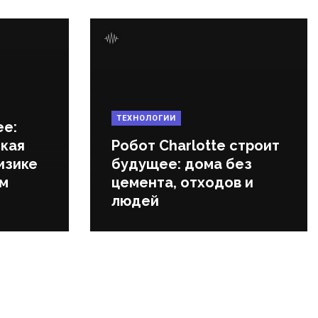
ТЕХНОЛОГИИ
ее:
кая
Робот Charlotte строит
изике
будущее: дома без
ем
цемента, отходов и
людей