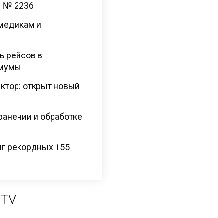
" № 2236
 медикам и
ь рейсов в
имумы
ектор: открыт новый
хранении и обработке
иг рекордных 155
 TV