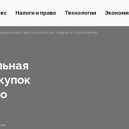
нес
Налоги и право
Технологии
Экономи
мальная доля закупок российских товаров по госконтрактам
льная
купок
по
ние