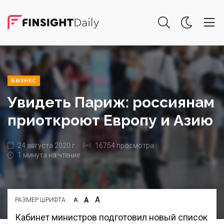
БИЗНЕС
Увидеть Париж: россиянам
приоткроют Европу и Азию
24 августа 2020 г.
16754 просмотра
1 минута на чтение
А
А
РАЗМЕР ШРИФТА:
А
Кабинет министров подготовил новый список