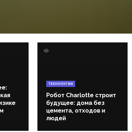
ТЕХНОЛОГИИ
ее:
кая
Робот Charlotte строит
изике
будущее: дома без
ем
цемента, отходов и
людей