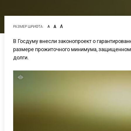
А
А
РАЗМЕР ШРИФТА:
А
В Госдуму внесли законопроект о гарантирован
размере прожиточного минимума, защищенном 
долги.