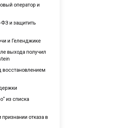
овый оператор и
7-ФЗ и защитить
очи и Геленджике
сле выхода получил
tein
ад восстановлением
держки
о" из списка
 признании отказа в