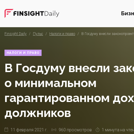
Биз
Finsight Daily
/
Пульс
/
Налоги и право
/
В Госдуму внесли законопроек
НАЛОГИ И ПРАВО
В Госдуму внесли за
о минимальном
гарантированном до
должников
11 февраля 2021 г.
960 просмотров
1 минута на чте