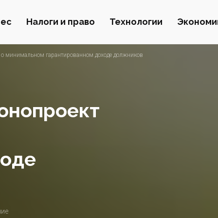
нес
Налоги и право
Технологии
Экономи
т о минимальном гарантированном доходе должников
конопроект
ходе
ние