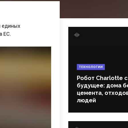
я единых
в ЕС.
ТЕХНОЛОГИИ
Робот Charlotte 
будущее: дома б
цемента, отходов
людей