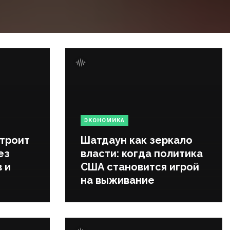
ЭКОНОМИКА
строит
Шатдаун как зеркало
ез
власти: когда политика
 и
США становится игрой
на выживание