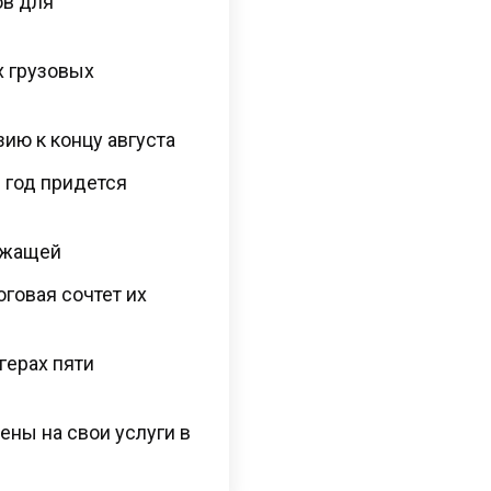
ов для
х грузовых
ию к концу августа
 год придется
ежащей
оговая сочтет их
герах пяти
ены на свои услуги в