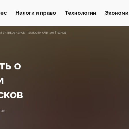
нес
Налоги и право
Технологии
Экономи
ом антиковидном паспорте, считает Песков
ть о
м
сков
ние