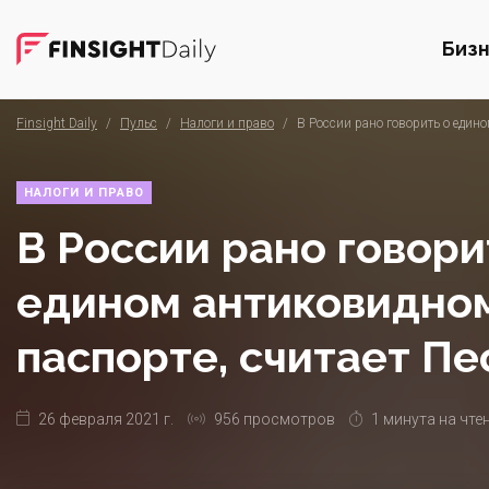
Биз
Finsight Daily
/
Пульс
/
Налоги и право
/
В России рано говорить о един
НАЛОГИ И ПРАВО
В России рано говори
едином антиковидно
паспорте, считает Пе
26 февраля 2021 г.
956 просмотров
1 минута на чте