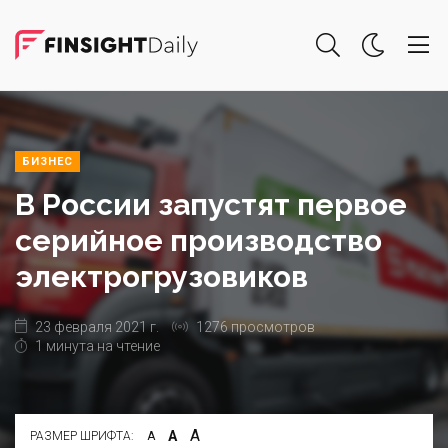
БИЗНЕС
В России запустят первое
серийное производство
электрогрузовиков
23 февраля 2021 г.
1276 просмотров
1 минута на чтение
А
А
РАЗМЕР ШРИФТА:
А