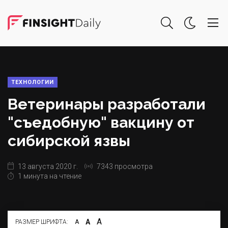
ТЕХНОЛОГИИ
Ветеринары разработали
"съедобную" вакцину от
сибирской язвы
13 августа 2020 г.
7343 просмотра
1 минута на чтение
А
А
РАЗМЕР ШРИФТА:
А