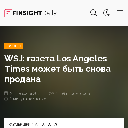
БИЗНЕС
WSJ: газета Los Angeles
Times может быть снова
продана
20 февраля 2021 г.
1069 просмотров
1 минута на чтение
А
А
РАЗМЕР ШРИФТА:
А