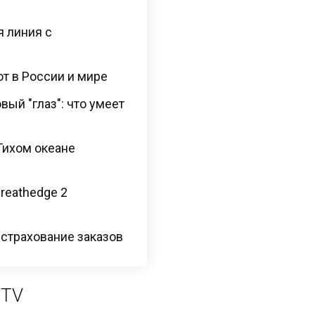
я линия с
ют в России и мире
ый "глаз": что умеет
Тихом океане
Breathedge 2
 страхование заказов
 TV