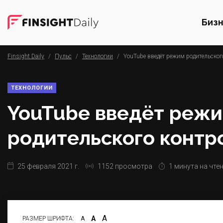
Биз
Finsight Daily
/
Пульс
/
Технологии
/
YouTube введёт режим родительског
ТЕХНОЛОГИИ
YouTube введёт реж
родительского контр
25 февраля 2021 г.
1152 просмотра
1 минута на чте
А
А
РАЗМЕР ШРИФТА:
А