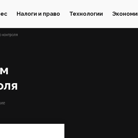
нес
Налоги и право
Технологии
Экономи
о контроля
им
оля
ние