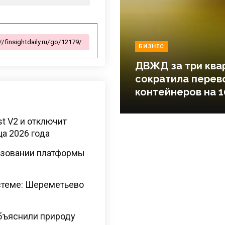
БИЗНЕС
ДВЖД за три ква
сократила перев
контейнеров на 1
t V2 и отключит
ца 2026 года
льзовании платформы
стеме: Шереметьево
бъяснили природу