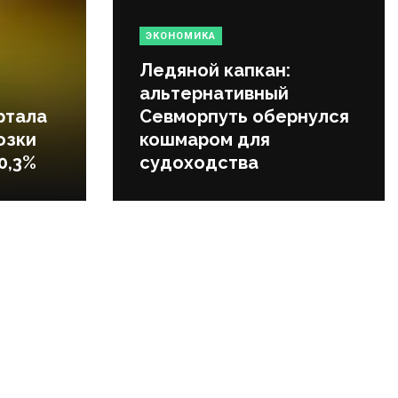
ЭКОНОМИКА
Ледяной капкан:
альтернативный
ртала
Севморпуть обернулся
озки
кошмаром для
0,3%
судоходства