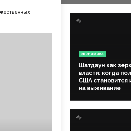
оржественных
ЭКОНОМИКА
Шатдаун как зер
власти: когда по
США становится 
на выживание