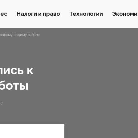
нес
Налоги и право
Технологии
Экономи
ычному режиму работы
ись к
боты
ие