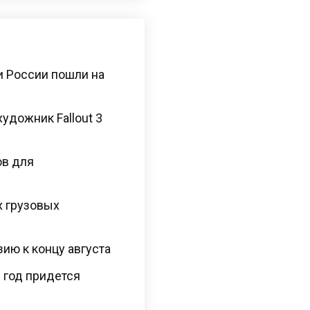
и России пошли на
художник Fallout 3
ов для
х грузовых
ию к концу августа
 год придется