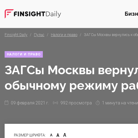
Биз
Finsight Daily
/
Пульс
/
Налоги и право
/
ЗАГСы Москвы вернулись к об
НАЛОГИ И ПРАВО
ЗАГСы Москвы вернул
обычному режиму ра
09 февраля 2021 г.
992 просмотра
1 минута на чтен
А
А
РАЗМЕР ШРИФТА:
А