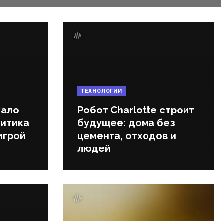
ТЕХНОЛОГИИ
кало
Робот Charlotte строит
литика
будущее: дома без
игрой
цемента, отходов и
людей