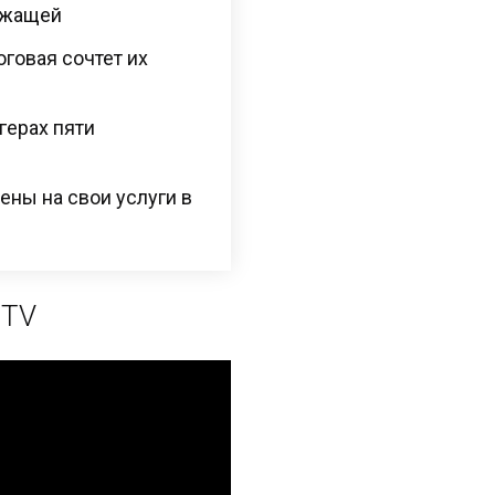
ежащей
оговая сочтет их
герах пяти
ены на свои услуги в
 TV