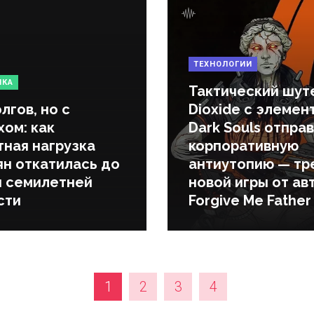
ТЕХНОЛОГИИ
ИКА
Тактический шут
лгов, но с
Dioxide с элемен
ом: как
Dark Souls отправ
тная нагрузка
корпоративную
ян откатилась до
антиутопию — тр
я семилетней
новой игры от ав
сти
Forgive Me Father
1
2
3
4