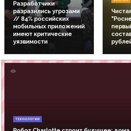
Разработчики
разразились угрозами
Чиста
// 84% российских
"Росн
мобильных приложений
первы
имеют критические
состав
уязвимости
рубле
ТЕХНОЛОГИИ
Робот Charlotte строит будущее: дома