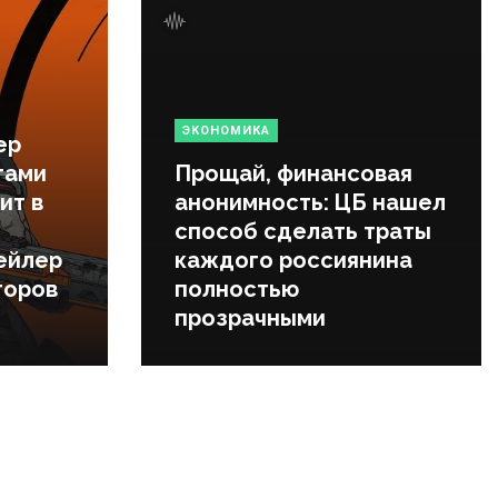
ЭКОНОМИКА
ер
тами
Прощай, финансовая
ит в
анонимность: ЦБ нашел
способ сделать траты
ейлер
каждого россиянина
торов
полностью
прозрачными