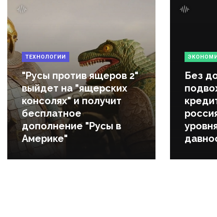
ТЕХНОЛОГИИ
ЭКОНОМ
"Русы против ящеров 2"
Без до
выйдет на "ящерских
подвох
консолях" и получит
креди
бесплатное
росси
дополнение "Русы в
уровн
Америке"
давно