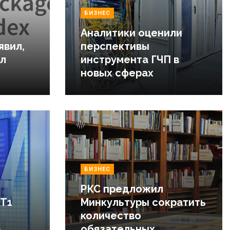
БИЗНЕС
Аналитики оценили
явил,
перспективы
ал
инструмента ГЧП в
новых сферах
БИЗНЕС
РКС предложил
 Т1
Минкультуры сократить
количество
-
обязательных