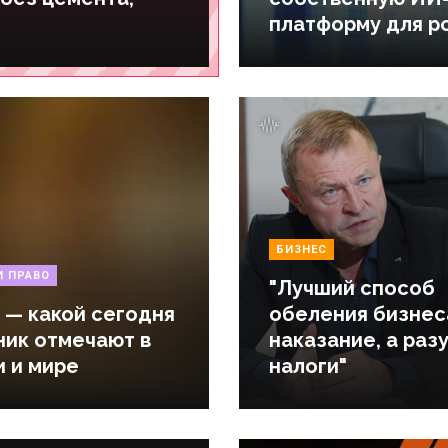
платформу для р
БИЗНЕС
И ПРАВО
"Лучший способ
 — какой сегодня
обеления бизнес
ник отмечают в
наказание, а раз
и и мире
налоги"