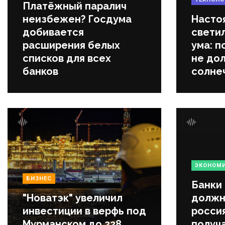
Платёжный паралич
неизбежен? Госдума
Насто
добивается
светил
расширения белых
ума: п
списков для всех
не дол
банков
солне
ЭКОНОМ
БИЗНЕС
Банки
"Новатэк" увеличил
должн
инвестиции в верфь под
росси
Мурманском до 228
получ