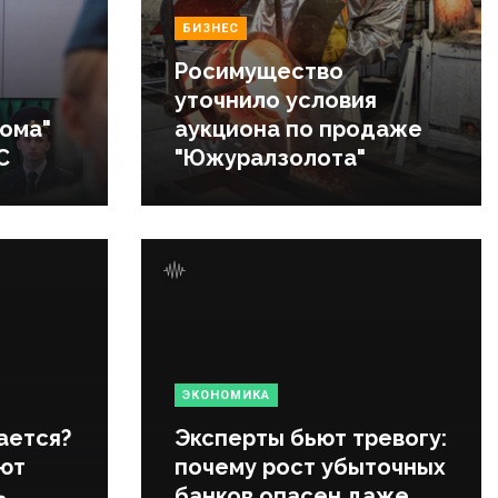
БИЗНЕС
Росимущество
уточнило условия
тома"
аукциона по продаже
С
"Южуралзолота"
ЭКОНОМИКА
ается?
Эксперты бьют тревогу:
ют
почему рост убыточных
ь
банков опасен даже