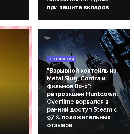
при защите вкладов
ТЕХНОЛОГИИ
"Взрывной коктейль из
Metal Slug, Contra и
фильмов 80-х":
ретроэкшен Huntdown:
Overtime ворвался в
ранний доступ Steam c
97 % положительных
отзывов