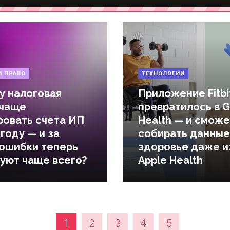
И ПРАВО
ТЕХНОЛОГИИ
у налоговая
Приложение Fitbi
 чаще
превратилось в 
ровать счета ИП
Health — и сможе
 году — и за
собирать данные
 ошибки теперь
здоровье даже и
уют чаще всего?
Apple Health
1
2
3
4
5