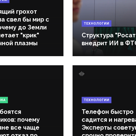
ящий грохот
а свел бы мир с
ТЕХНОЛОГИИ
очему до Земли
етает "крик"
Структура "Роса
чной плазмы
внедрит ИИ в ФТ
ИКА
ТЕХНОЛОГИИ
 боятся
Телефон быстро
иков: почему
садится и нагрев
яне все чаще
Эксперты совету
ают отказ по
срочно проверит