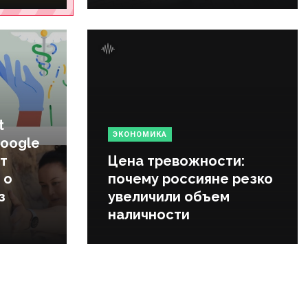
t
ЭКОНОМИКА
Google
т
Цена тревожности:
 о
почему россияне резко
з
увеличили объем
наличности